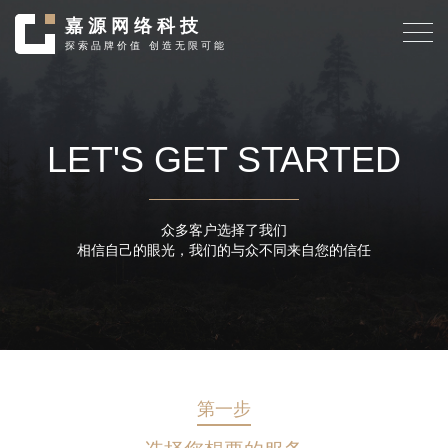
嘉
源
网
络
科
技
探
索
品
牌
价
值
创
造
无
限
可
能
LET'S GET STARTED
众多客户选择了我们
相信自己的眼光，我们的与众不同来自您的信任
第一步