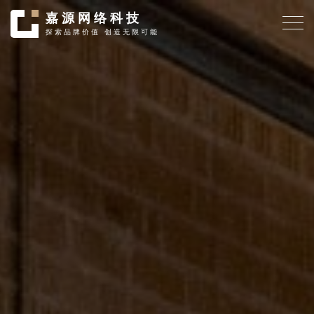
嘉
源
网
络
科
技
探
索
品
牌
价
值
创
造
无
限
可
能